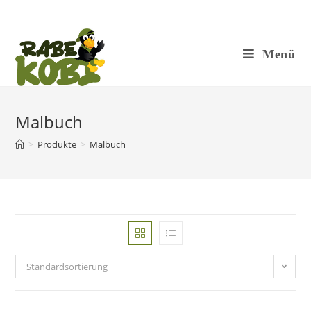
Zum
Inhalt
springen
Menü
Malbuch
>
Produkte
>
Malbuch
Standardsortierung