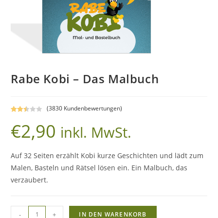
Rabe Kobi – Das Malbuch
(
3830
Kundenbewertungen)
Bewer
3806
€
2,90
inkl. MwSt.
tet mit
2.52
von 5,
Auf 32 Seiten erzählt Kobi kurze Geschichten und lädt zum
basie
rend
Malen, Basteln und Rätsel lösen ein. Ein Malbuch, das
auf
verzaubert.
Kunde
nbewe
rtunge
Rabe
n
-
+
IN DEN WARENKORB