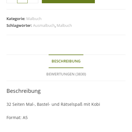
Kobi
-
Das
Kategorie:
Malbuch
Malbuch
Schlagwörter:
Ausmalbuch
,
Malbuch
Menge
BESCHREIBUNG
BEWERTUNGEN (3830)
Beschreibung
32 Seiten Mal-, Bastel- und Rätselspaß mit Kobi
Format: A5